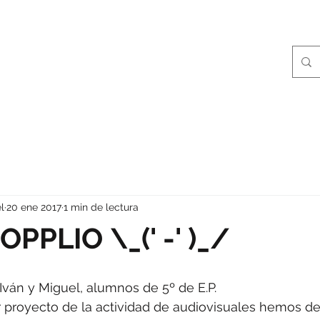
l
20 ene 2017
1 min de lectura
PPLIO \_(' -' )_/
ván y Miguel, alumnos de 5º de E.P.
 proyecto de la actividad de audiovisuales hemos de