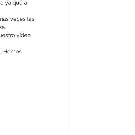
d ya que a 
ias veces las 
sa.
uestro vídeo 
l. Hemos 