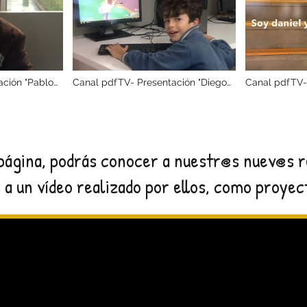
ación "Pablo
Canal pdfTV- Presentación "Diego
Canal pdfTV-
Parafita"
Sorribas
página, podrás conocer a nuestr@s nuev@s 
 a un vídeo realizado por ellos, como proyect