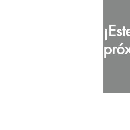
¡Est
pró