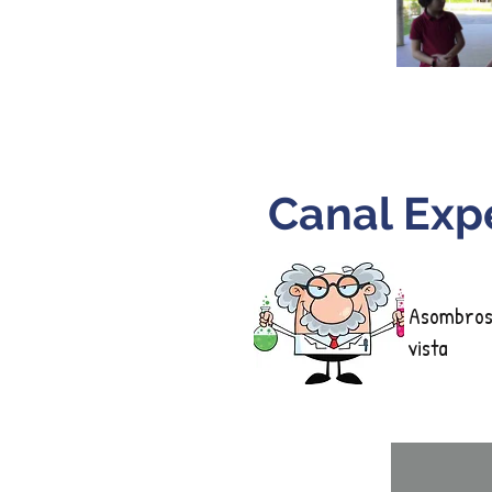
Canal Exp
Asombroso
vista